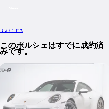
Menu
My saved searches, 0 searches saved
My sa
リストに戻る
このポルシェはすでに成約済
みです。
売約済