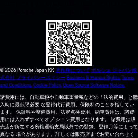
ンロードできます。Apple App Storeに瞬時にアクセスして、ポ
ルシェ体験をあっという間に強化しましょう。
©
2026
Porsche Japan KK
著作権について
ポルシェ ジャパン株
式会社 プライバシーポリシー
Business & Human Rights.
Terms
and Conditions.
Cookie Policy.
Open Source Software Notice.
諸費用には、自動車税や自動車重量税などの「法的費用」と購
入時に最低限必要 な登録代行費用、保険料のことを指してい
ます。 保証料や整備費用、法定点検費用、納車費用は、諸費
用には入れずすべてオプ ション費用となります。 諸費用は販
売店が所在する所轄運輸支局以外での登録、登録月等によって
異なる 場合があります。詳しくは販売店までお問い合わせく