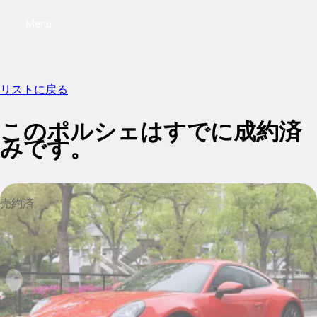
Menu
My saved searches, 0 searches saved
My sa
リストに戻る
このポルシェはすでに成約済
みです。
売約済