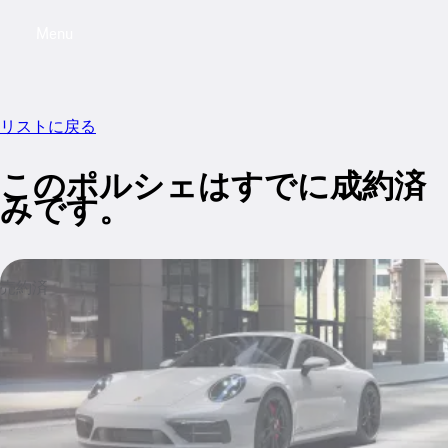
Menu
My saved searches, 0 searches saved
My sa
リストに戻る
このポルシェはすでに成約済
みです。
売約済