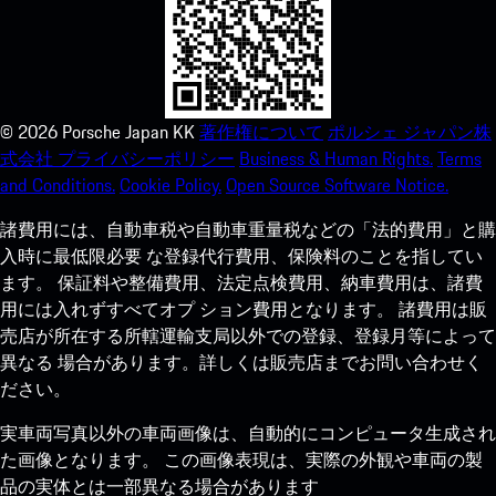
©
2026
Porsche Japan KK
著作権について
ポルシェ ジャパン株
式会社 プライバシーポリシー
Business & Human Rights.
Terms
and Conditions.
Cookie Policy.
Open Source Software Notice.
諸費用には、自動車税や自動車重量税などの「法的費用」と購
入時に最低限必要 な登録代行費用、保険料のことを指してい
ます。 保証料や整備費用、法定点検費用、納車費用は、諸費
用には入れずすべてオプ ション費用となります。 諸費用は販
売店が所在する所轄運輸支局以外での登録、登録月等によって
異なる 場合があります。詳しくは販売店までお問い合わせく
ださい。
実車両写真以外の車両画像は、自動的にコンピュータ生成され
た画像となります。 この画像表現は、実際の外観や車両の製
品の実体とは一部異なる場合があります