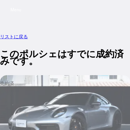
Menu
My saved searches, 0 searches saved
My sa
リストに戻る
このポルシェはすでに成約済
みです。
売約済