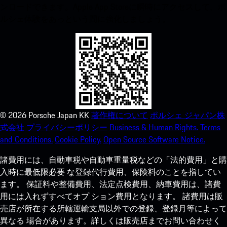
ンロードできます。Apple App Storeに瞬時にアクセスして、ポ
ルシェ体験をあっという間に強化しましょう。
©
2026
Porsche Japan KK
著作権について
ポルシェ ジャパン株
式会社 プライバシーポリシー
Business & Human Rights.
Terms
and Conditions.
Cookie Policy.
Open Source Software Notice.
諸費用には、自動車税や自動車重量税などの「法的費用」と購
入時に最低限必要 な登録代行費用、保険料のことを指してい
ます。 保証料や整備費用、法定点検費用、納車費用は、諸費
用には入れずすべてオプ ション費用となります。 諸費用は販
売店が所在する所轄運輸支局以外での登録、登録月等によって
異なる 場合があります。詳しくは販売店までお問い合わせく