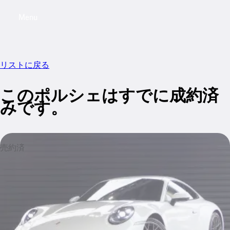
Menu
My saved searches, 0 searches saved
My sa
リストに戻る
このポルシェはすでに成約済
みです。
売約済