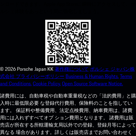
ンロードできます。Apple App Storeに瞬時にアクセスして、ポ
ルシェ体験をあっという間に強化しましょう。
©
2026
Porsche Japan KK
著作権について
ポルシェ ジャパン株
式会社 プライバシーポリシー
Business & Human Rights.
Terms
and Conditions.
Cookie Policy.
Open Source Software Notice.
諸費用には、自動車税や自動車重量税などの「法的費用」と購
入時に最低限必要 な登録代行費用、保険料のことを指してい
ます。 保証料や整備費用、法定点検費用、納車費用は、諸費
用には入れずすべてオプ ション費用となります。 諸費用は販
売店が所在する所轄運輸支局以外での登録、登録月等によって
異なる 場合があります。詳しくは販売店までお問い合わせく