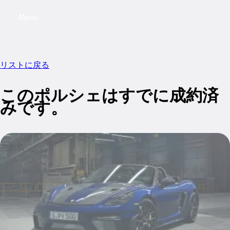
Menu
My saved searches, 0 searches saved
My sa
リストに戻る
このポルシェはすでに成約済
みです。
売約済