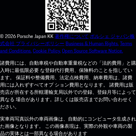
©
2026
Porsche Japan KK
著作権について
ポルシェ ジャパン株
式会社 プライバシーポリシー
Business & Human Rights.
Terms
and Conditions.
Cookie Policy.
Open Source Software Notice.
諸費用には、自動車税や自動車重量税などの「法的費用」と購
入時に最低限必要 な登録代行費用、保険料のことを指してい
ます。 保証料や整備費用、法定点検費用、納車費用は、諸費
用には入れずすべてオプ ション費用となります。 諸費用は販
売店が所在する所轄運輸支局以外での登録、登録月等によって
異なる 場合があります。詳しくは販売店までお問い合わせく
ださい。
実車両写真以外の車両画像は、自動的にコンピュータ生成され
た画像となります。 この画像表現は、実際の外観や車両の製
品の実体とは一部異なる場合があります