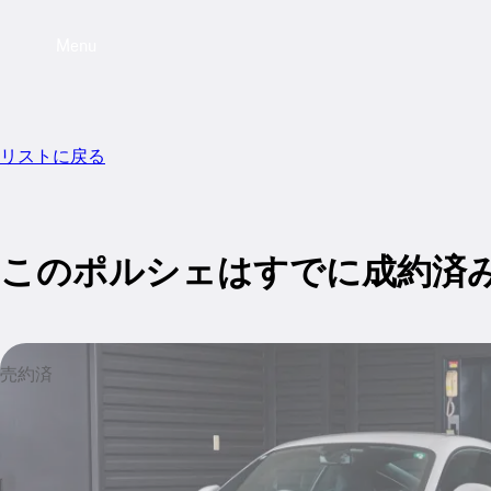
Menu
リストに戻る
このポルシェはすでに成約済
売約済