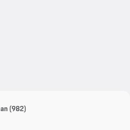
My save
My save
an
(982)