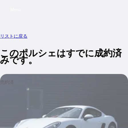
Menu
My saved searches, 0 searches saved
My sa
リストに戻る
このポルシェはすでに成約済
みです。
売約済