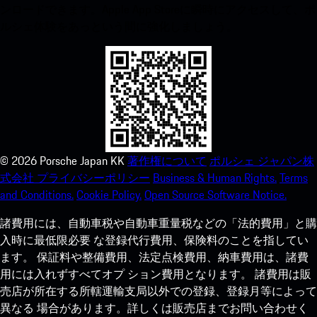
ンロードできます。Apple App Storeに瞬時にアクセスして、ポ
ルシェ体験をあっという間に強化しましょう。
©
2026
Porsche Japan KK
著作権について
ポルシェ ジャパン株
式会社 プライバシーポリシー
Business & Human Rights.
Terms
and Conditions.
Cookie Policy.
Open Source Software Notice.
諸費用には、自動車税や自動車重量税などの「法的費用」と購
入時に最低限必要 な登録代行費用、保険料のことを指してい
ます。 保証料や整備費用、法定点検費用、納車費用は、諸費
用には入れずすべてオプ ション費用となります。 諸費用は販
売店が所在する所轄運輸支局以外での登録、登録月等によって
異なる 場合があります。詳しくは販売店までお問い合わせく