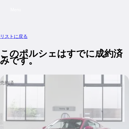
Menu
My saved searches, 0 searches saved
My sa
リストに戻る
このポルシェはすでに成約済
みです。
売約済