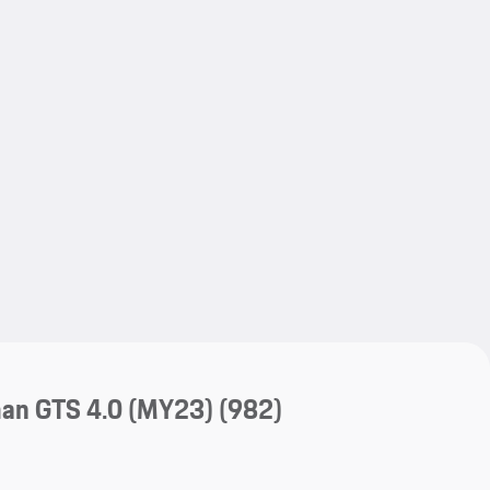
My save
My save
 GTS 4.0 (MY23)
(982)