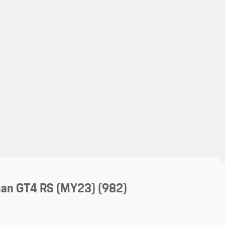
My save
My save
n GT4 RS (MY23)
(982)