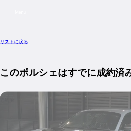
Menu
リストに戻る
このポルシェはすでに成約済
売約済