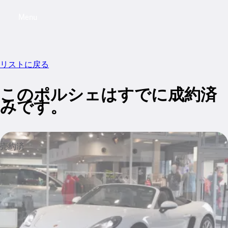
Menu
My saved searches, 0 searches saved
My sa
リストに戻る
このポルシェはすでに成約済
みです。
売約済