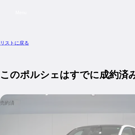
Menu
リストに戻る
このポルシェはすでに成約済
売約済