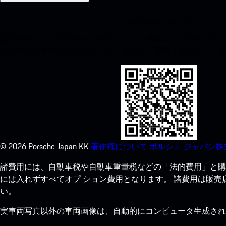
My Porsche for iOS
以下のQRコードをスキャンすることで、簡単にアプリをダウンロ
App Storeに瞬時にアクセスして、ポルシェ体験をあっとい
©
2026
Porsche Japan KK
著作権について
ポルシェ ジャパン株
諸費用には、自動車税や自動車重量税などの「法的費用」と購
には入れずすべてオプ ション費用となります。 諸費用は販
い。
実車両写真以外の車両画像は、自動的にコンピュータ生成され