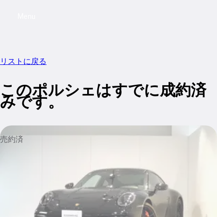
Menu
My saved searches, 0 searches saved
My sa
リストに戻る
このポルシェはすでに成約済
みです。
売約済