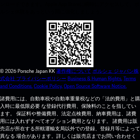
ンロードできます。Apple App Storeに瞬時にアクセスして、ポ
ルシェ体験をあっという間に強化しましょう。
©
2026
Porsche Japan KK
著作権について
ポルシェ ジャパン株
式会社 プライバシーポリシー
Business & Human Rights.
Terms
and Conditions.
Cookie Policy.
Open Source Software Notice.
諸費用には、自動車税や自動車重量税などの「法的費用」と購
入時に最低限必要 な登録代行費用、保険料のことを指してい
ます。 保証料や整備費用、法定点検費用、納車費用は、諸費
用には入れずすべてオプ ション費用となります。 諸費用は販
売店が所在する所轄運輸支局以外での登録、登録月等によって
異なる 場合があります。詳しくは販売店までお問い合わせく