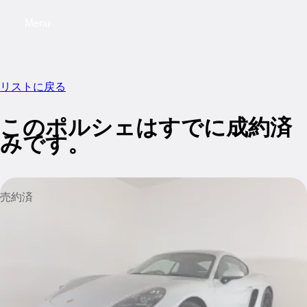
Menu
My saved searches, 0 searches saved
My sa
リストに戻る
このポルシェはすでに成約済
みです。
売約済