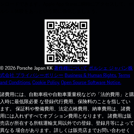
ンロードできます。Apple App Storeに瞬時にアクセスして、ポ
ルシェ体験をあっという間に強化しましょう。
©
2026
Porsche Japan KK
著作権について
ポルシェ ジャパン株
式会社 プライバシーポリシー
Business & Human Rights.
Terms
and Conditions.
Cookie Policy.
Open Source Software Notice.
諸費用には、自動車税や自動車重量税などの「法的費用」と購
入時に最低限必要 な登録代行費用、保険料のことを指してい
ます。 保証料や整備費用、法定点検費用、納車費用は、諸費
用には入れずすべてオプ ション費用となります。 諸費用は販
売店が所在する所轄運輸支局以外での登録、登録月等によって
異なる 場合があります。詳しくは販売店までお問い合わせく