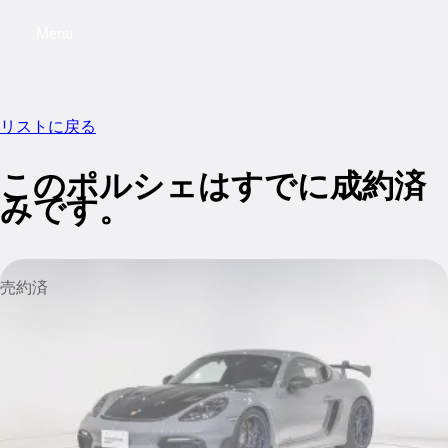
Menu
My saved searches, 0 searches saved
My sa
リストに戻る
このポルシェはすでに成約済
みです。
売約済