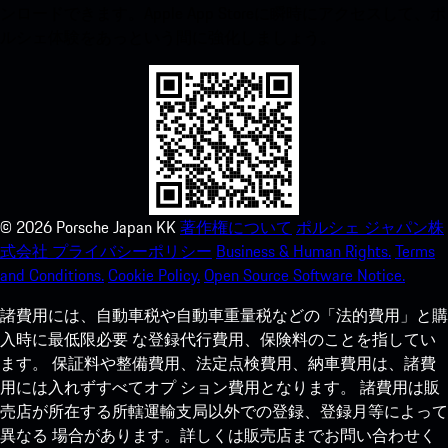
ンロードできます。Apple App Storeに瞬時にアクセスして、ポ
ルシェ体験をあっという間に強化しましょう。
©
2026
Porsche Japan KK
著作権について
ポルシェ ジャパン株
式会社 プライバシーポリシー
Business & Human Rights.
Terms
and Conditions.
Cookie Policy.
Open Source Software Notice.
諸費用には、自動車税や自動車重量税などの「法的費用」と購
入時に最低限必要 な登録代行費用、保険料のことを指してい
ます。 保証料や整備費用、法定点検費用、納車費用は、諸費
用には入れずすべてオプ ション費用となります。 諸費用は販
売店が所在する所轄運輸支局以外での登録、登録月等によって
異なる 場合があります。詳しくは販売店までお問い合わせく