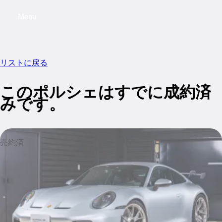
Menu
My saved searches, 0 searches saved
My sa
リストに戻る
このポルシェはすでに成約済
みです。
売約済