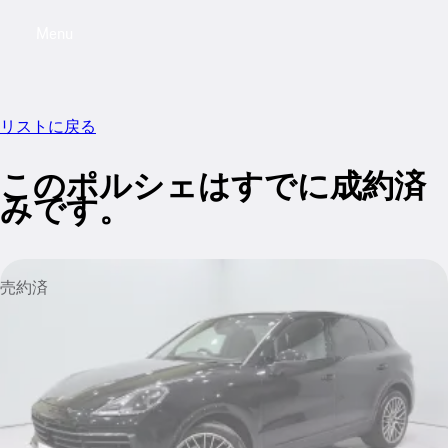
Menu
My saved searches, 0 searches saved
My sa
リストに戻る
このポルシェはすでに成約済
みです。
売約済