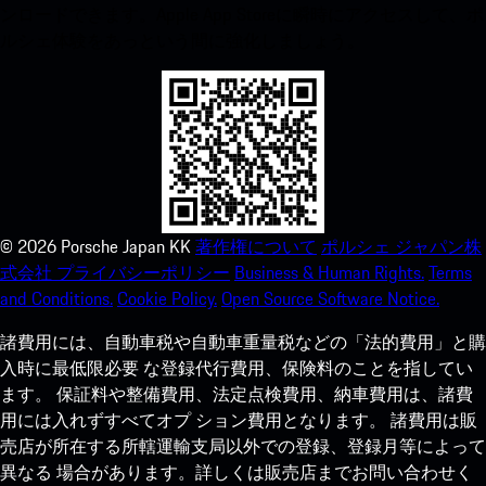
ンロードできます。Apple App Storeに瞬時にアクセスして、ポ
ルシェ体験をあっという間に強化しましょう。
©
2026
Porsche Japan KK
著作権について
ポルシェ ジャパン株
式会社 プライバシーポリシー
Business & Human Rights.
Terms
and Conditions.
Cookie Policy.
Open Source Software Notice.
諸費用には、自動車税や自動車重量税などの「法的費用」と購
入時に最低限必要 な登録代行費用、保険料のことを指してい
ます。 保証料や整備費用、法定点検費用、納車費用は、諸費
用には入れずすべてオプ ション費用となります。 諸費用は販
売店が所在する所轄運輸支局以外での登録、登録月等によって
異なる 場合があります。詳しくは販売店までお問い合わせく