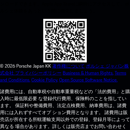
ンロードできます。Apple App Storeに瞬時にアクセスして、ポ
ルシェ体験をあっという間に強化しましょう。
©
2026
Porsche Japan KK
著作権について
ポルシェ ジャパン株
式会社 プライバシーポリシー
Business & Human Rights.
Terms
and Conditions.
Cookie Policy.
Open Source Software Notice.
諸費用には、自動車税や自動車重量税などの「法的費用」と購
入時に最低限必要 な登録代行費用、保険料のことを指してい
ます。 保証料や整備費用、法定点検費用、納車費用は、諸費
用には入れずすべてオプ ション費用となります。 諸費用は販
売店が所在する所轄運輸支局以外での登録、登録月等によって
異なる 場合があります。詳しくは販売店までお問い合わせく