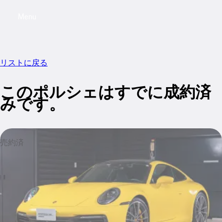
Menu
My saved searches, 0 searches saved
My sa
リストに戻る
このポルシェはすでに成約済
みです。
売約済