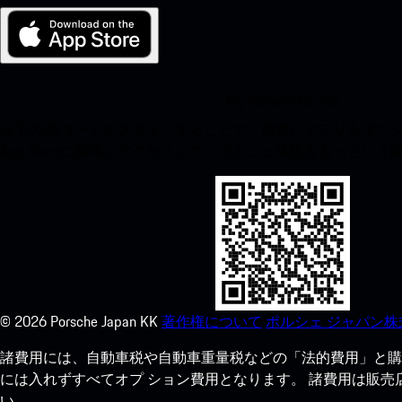
My Porsche for iOS
以下のQRコードをスキャンすることで、簡単にアプリをダウンロ
App Storeに瞬時にアクセスして、ポルシェ体験をあっとい
©
2026
Porsche Japan KK
著作権について
ポルシェ ジャパン株
諸費用には、自動車税や自動車重量税などの「法的費用」と購
には入れずすべてオプ ション費用となります。 諸費用は販
い。