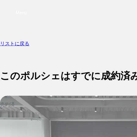
Menu
リストに戻る
このポルシェはすでに成約済
売約済