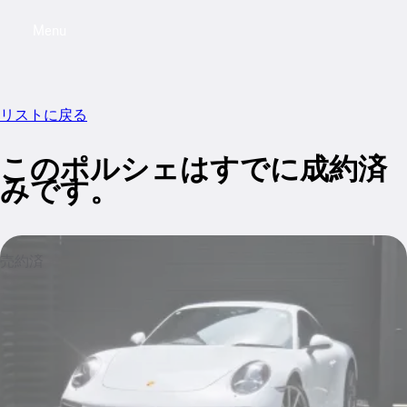
Menu
My saved searches, 0 searches saved
My sa
リストに戻る
このポルシェはすでに成約済
みです。
売約済