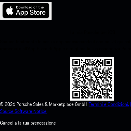
La mia Porsche per iOS
Scarica facilmente la nostra app scansionando il codice QR qui sott
immediato all'App Store di Apple e migliora la tua esperienza Por
©
2026
Porsche Sales & Marketplace GmbH
Termini e Condizioni.
Source Software Notice.
Cancella la tua prenotazione