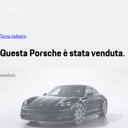
Menu
My saved searches, 0 searches saved
My sa
Torna indietro
Questa Porsche è stata venduta.
venduto