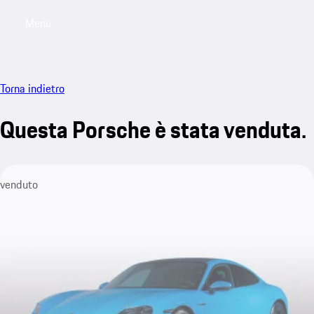
Menu
My saved searches, 0 searches saved
My sa
Torna indietro
Questa Porsche è stata venduta.
venduto