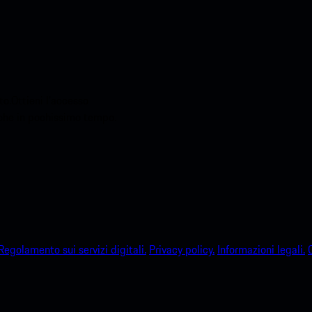
o.Ottieni l'accesso
sche in pochissimo tempo.
Regolamento sui servizi digitali.
Privacy policy.
Informazioni legali.