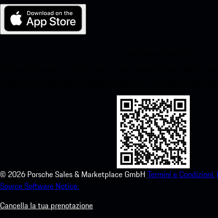
La mia Porsche per iOS
Scarica facilmente la nostra app scansionando il codice QR qui sott
immediato all'App Store di Apple e migliora la tua esperienza Por
©
2026
Porsche Sales & Marketplace GmbH
Termini e Condizioni.
Source Software Notice.
Cancella la tua prenotazione