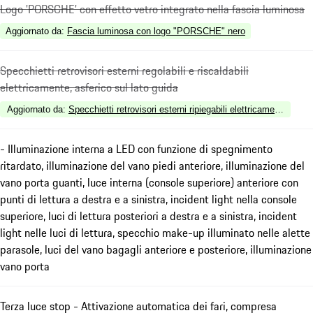
Logo 'PORSCHE' con effetto vetro integrato nella fascia luminosa
Aggiornato da
:
Fascia luminosa con logo "PORSCHE" nero
Specchietti retrovisori esterni regolabili e riscaldabili
elettricamente, asferico sul lato guida
Aggiornato da
:
Specchietti retrovisori esterni ripiegabili elettricamente
- Illuminazione interna a LED con funzione di spegnimento
ritardato, illuminazione del vano piedi anteriore, illuminazione del
vano porta guanti, luce interna (console superiore) anteriore con
punti di lettura a destra e a sinistra, incident light nella console
superiore, luci di lettura posteriori a destra e a sinistra, incident
light nelle luci di lettura, specchio make-up illuminato nelle alette
parasole, luci del vano bagagli anteriore e posteriore, illuminazione
vano porta
Terza luce stop - Attivazione automatica dei fari, compresa