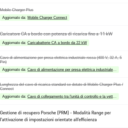
Mobile Charger Plus
Aggiornato da
:
Mobile Charger Connect
Caricatore CA a bordo con potenza di ricarica fino a 11 kW
Aggiornato da
:
Caricabatterie CA a bordo da 22 kW
Cavo di alimentazione per presa elettrica industriale rossa (400 V, 32 A, 5
Pin)
Aggiornato da
:
Cavo di alimentazione per presa elettrica industriale rossa (
Lunghezza del cavo di ricarica standard se dotato di Mobile Charger Plus /
Connect
Aggiornato da
:
Cavo di collegamento tra l'unità di controllo e la vettura: 7.5
Gestione di recupero Porsche (PRM) - Modalità Range per
l'attivazione di impostazioni orientate all'efficienza