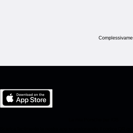
Complessivamente
La mia Porsche per iOS
Scarica facilmente la nostra app scansionando il codice QR qui 