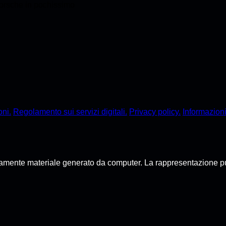
Porsche in pochissimo
oni.
Regolamento sui servizi digitali.
Privacy policy.
Informazioni
mente materiale generato da computer. La rappresentazione può di