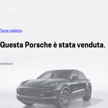
Menu
My saved searches, 0 searches saved
My sa
Torna indietro
Questa Porsche è stata venduta.
venduto