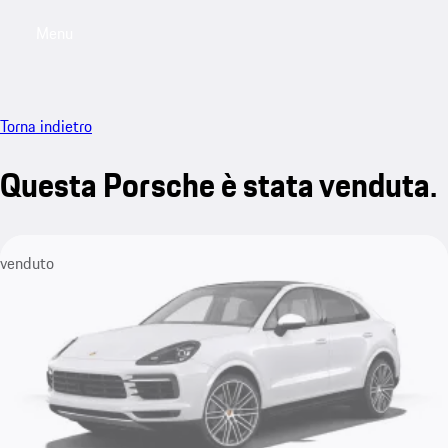
Menu
My saved searches, 0 searches saved
My sa
Torna indietro
Questa Porsche è stata venduta.
venduto