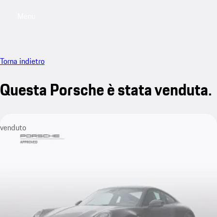
Menu
My saved searches, 0 searches saved
My sa
Torna indietro
Questa Porsche è stata venduta.
venduto