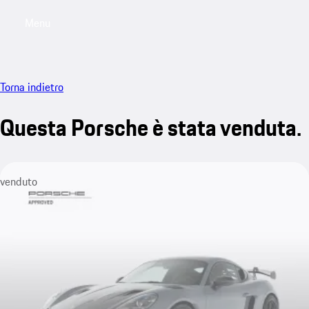
Menu
My saved searches, 0 searches saved
My sa
Torna indietro
Questa Porsche è stata venduta.
venduto