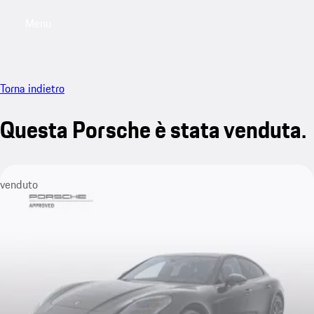
Menu
My saved searches, 0 searches saved
My sa
Torna indietro
Questa Porsche è stata venduta.
venduto