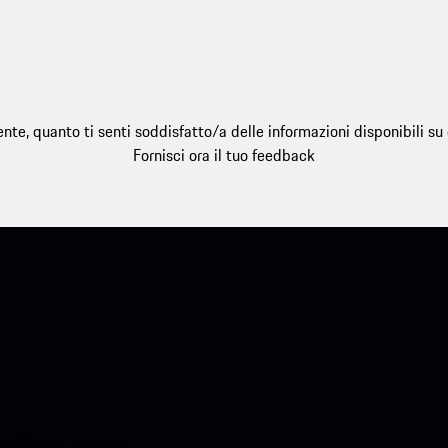
e, quanto ti senti soddisfatto/a delle informazioni disponibili s
Fornisci ora il tuo feedback
o.Ottieni l'accesso