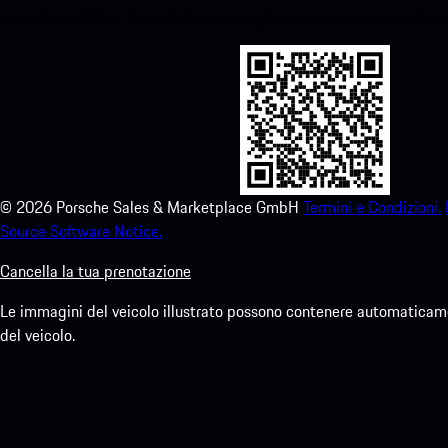
immediato all'App Store di Apple e migliora la tua esperienza Por
©
2026
Porsche Sales & Marketplace GmbH
Termini e Condizioni.
Source Software Notice.
Cancella la tua prenotazione
Le immagini del veicolo illustrato possono contenere automaticamen
del veicolo.