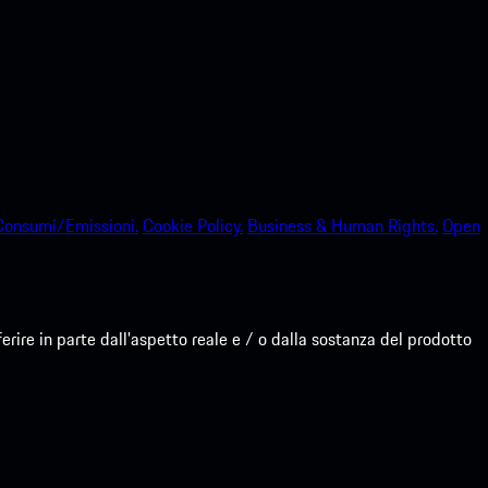
Consumi/Emissioni.
Cookie Policy.
Business & Human Rights.
Open
re in parte dall'aspetto reale e / o dalla sostanza del prodotto