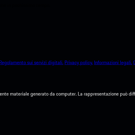
sche in pochissimo tempo.
Regolamento sui servizi digitali.
Privacy policy.
Informazioni legali.
te materiale generato da computer. La rappresentazione può differi