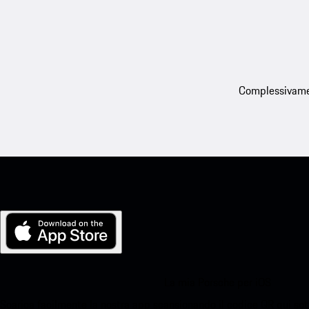
Complessivament
La mia Porsche per iOS
Scarica facilmente la nostra app scansionando il codice QR qui sott