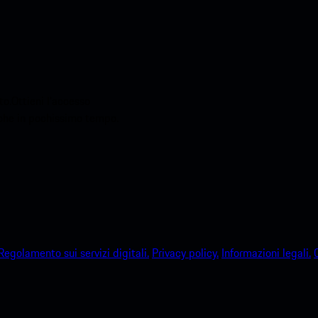
o.Ottieni l'accesso
sche in pochissimo tempo.
Regolamento sui servizi digitali.
Privacy policy.
Informazioni legali.