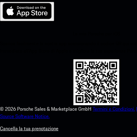
La mia Porsche per iOS
Scarica facilmente la nostra app scansionando il codice QR qui sott
immediato all'App Store di Apple e migliora la tua esperienza Por
©
2026
Porsche Sales & Marketplace GmbH
Termini e Condizioni.
Source Software Notice.
Cancella la tua prenotazione