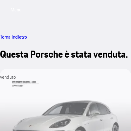
Menu
My saved searches, 0 searches saved
My sa
Torna indietro
Questa Porsche è stata venduta.
venduto