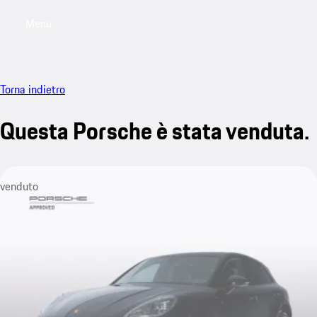
Menu
My saved searches, 0 searches saved
My sa
Torna indietro
Questa Porsche è stata venduta.
venduto