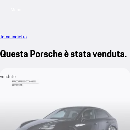
Menu
My saved searches, 0 searches saved
My sa
Torna indietro
Questa Porsche è stata venduta.
venduto