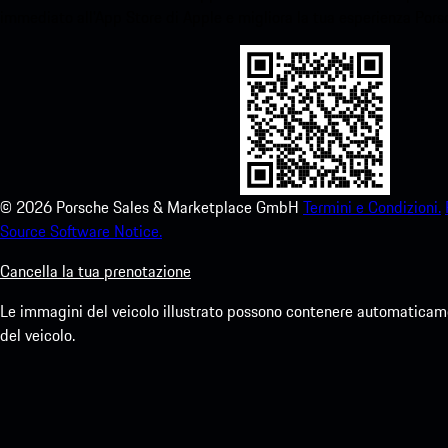
immediato all'App Store di Apple e migliora la tua esperienza Por
©
2026
Porsche Sales & Marketplace GmbH
Termini e Condizioni.
Source Software Notice.
Cancella la tua prenotazione
Le immagini del veicolo illustrato possono contenere automaticamen
del veicolo.