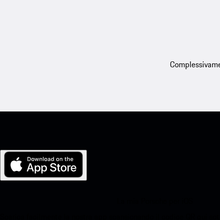
Complessivament
La mia Porsche per iOS
Scarica facilmente la nostra app scansionando il codice QR qui sott