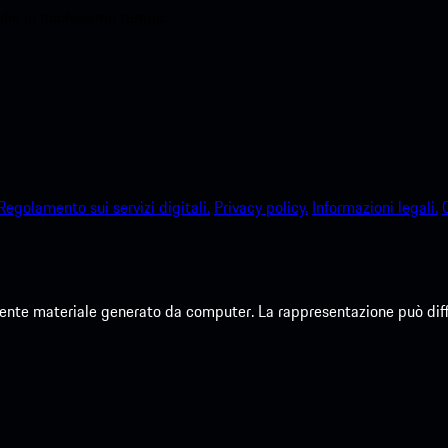
sche in pochissimo tempo.
Regolamento sui servizi digitali.
Privacy policy.
Informazioni legali.
te materiale generato da computer. La rappresentazione può differi