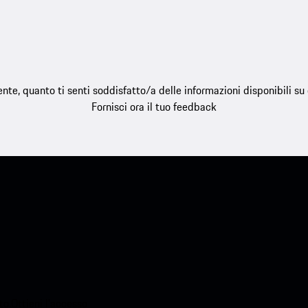
e, quanto ti senti soddisfatto/a delle informazioni disponibili s
Fornisci ora il tuo feedback
o.Ottieni l'accesso