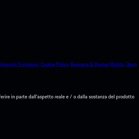
Consumi/Emissioni.
Cookie Policy.
Business & Human Rights.
Open
re in parte dall'aspetto reale e / o dalla sostanza del prodotto