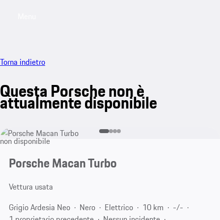
Menu
My saved searches, 0 searches saved
My sa
Torna indietro
Questa Porsche non è
attualmente disponibile
non disponibile
Porsche Macan Turbo
Vettura usata
Grigio Ardesia Neo
Nero
Elettrico
10 km
-/-
1 proprietario precedente
Nessun incidente