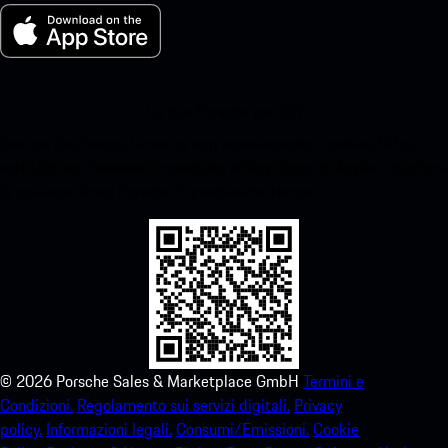
La mia Porsche per iOS
Scarica facilmente la nostra app scansionando il codice QR qui
sotto.Ottieni l'accesso immediato all'App Store di Apple e migliora
la tua esperienza Porsche in pochissimo tempo.
©
2026
Porsche Sales & Marketplace GmbH
Termini e
Condizioni.
Regolamento sui servizi digitali.
Privacy
policy.
Informazioni legali.
Consumi/Emissioni.
Cookie