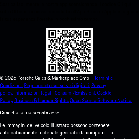
Scarica facilmente la nostra app scansionando il codice QR qui
sotto.Ottieni l'accesso immediato all'App Store di Apple e migliora
la tua esperienza Porsche in pochissimo tempo.
©
2026
Porsche Sales & Marketplace GmbH
Termini e
Condizioni.
Regolamento sui servizi digitali.
Privacy
policy.
Informazioni legali.
Consumi/Emissioni.
Cookie
Policy.
Business & Human Rights.
Open Source Software Notice.
Cancella la tua prenotazione
Le immagini del veicolo illustrato possono contenere
automaticamente materiale generato da computer. La