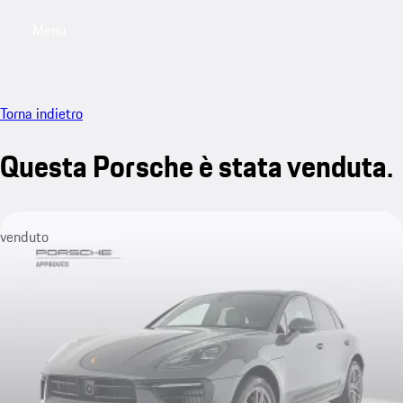
Menu
My saved searches, 0 searches saved
My sa
Torna indietro
Questa Porsche è stata venduta.
venduto