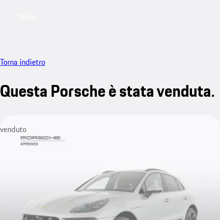
Menu
My saved searches, 0 searches saved
My sa
Torna indietro
Questa Porsche è stata venduta.
venduto