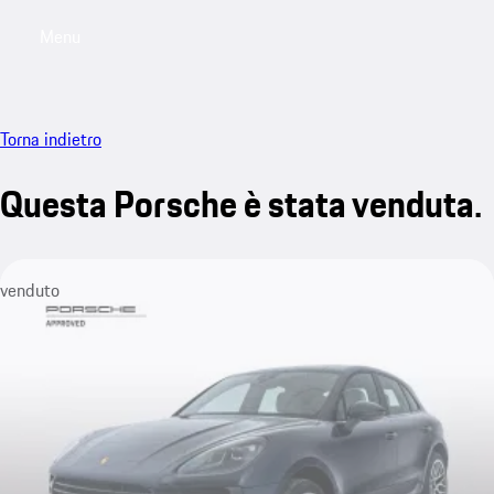
Menu
My saved searches, 0 searches saved
My sa
Torna indietro
Questa Porsche è stata venduta.
venduto