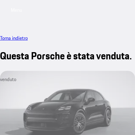
Menu
My saved searches, 0 searches saved
My sa
Torna indietro
Questa Porsche è stata venduta.
venduto