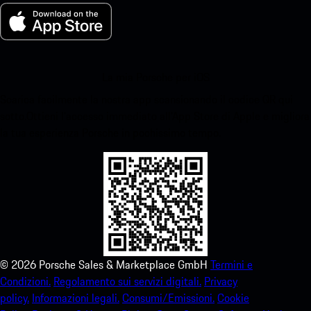
La mia Porsche per iOS
Scarica facilmente la nostra app scansionando il codice QR qui
sotto.Ottieni l'accesso immediato all'App Store di Apple e migliora
la tua esperienza Porsche in pochissimo tempo.
©
2026
Porsche Sales & Marketplace GmbH
Termini e
Condizioni.
Regolamento sui servizi digitali.
Privacy
policy.
Informazioni legali.
Consumi/Emissioni.
Cookie