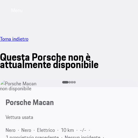
Menu
My saved searches, 0 searches saved
My sa
Torna indietro
Questa Porsche non è
attualmente disponibile
non disponibile
Porsche Macan
Vettura usata
Nero
Nero
Elettrico
10 km
-/-
1 proprietario precedente
Nessun incidente