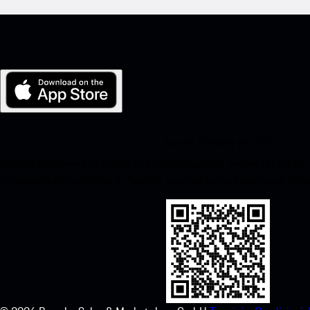
La mia Porsche per iOS
Scarica facilmente la nostra app scansionando il codice QR qui sott
immediato all'App Store di Apple e migliora la tua esperienza Por