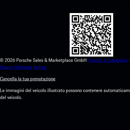
immediato all'App Store di Apple e migliora la tua esperienza Por
©
2026
Porsche Sales & Marketplace GmbH
Termini e Condizioni.
Source Software Notice.
Cancella la tua prenotazione
Le immagini del veicolo illustrato possono contenere automaticamen
del veicolo.