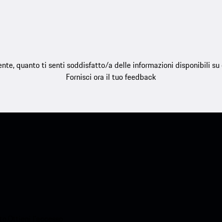
e, quanto ti senti soddisfatto/a delle informazioni disponibili s
Fornisci ora il tuo feedback
o.Ottieni l'accesso