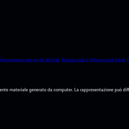
sche in pochissimo tempo.
Regolamento sui servizi digitali.
Privacy policy.
Informazioni legali.
te materiale generato da computer. La rappresentazione può differi