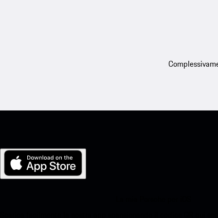
Complessivament
La mia Porsche per iOS
Scarica facilmente la nostra app scansionando il codice QR qui sott