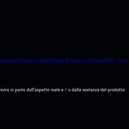
Consumi/Emissioni.
Cookie Policy.
Business & Human Rights.
Open
re in parte dall'aspetto reale e / o dalla sostanza del prodotto