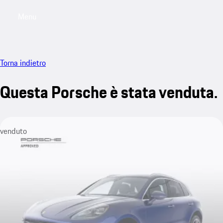
Menu
My saved searches, 0 searches saved
My sa
Torna indietro
Questa Porsche è stata venduta.
venduto