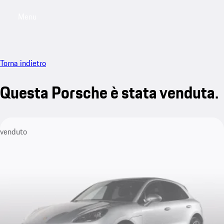
Menu
My saved searches, 0 searches saved
My sa
Torna indietro
Questa Porsche è stata venduta.
venduto