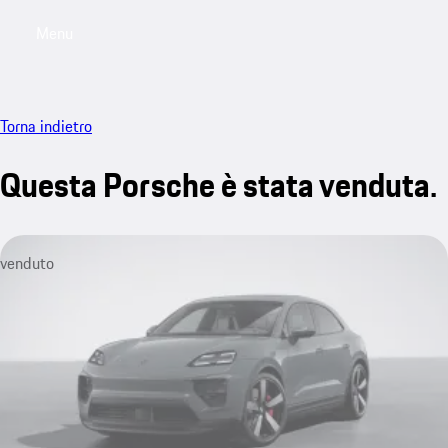
Menu
My saved searches, 0 searches saved
My sa
Torna indietro
Questa Porsche è stata venduta.
venduto