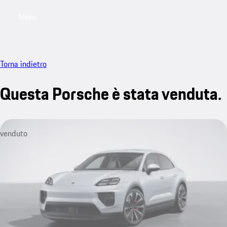
Menu
My saved searches, 0 searches saved
My sa
Torna indietro
Questa Porsche è stata venduta.
venduto